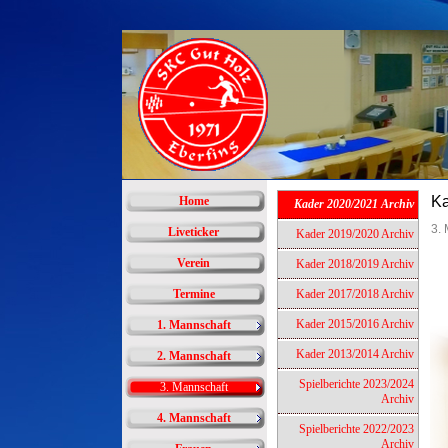
Ka
Home
Kader 2020/2021 Archiv
3. 
Liveticker
Kader 2019/2020 Archiv
Verein
Kader 2018/2019 Archiv
Termine
Kader 2017/2018 Archiv
Kader 2015/2016 Archiv
1. Mannschaft
Kader 2013/2014 Archiv
2. Mannschaft
Spielberichte 2023/2024
3. Mannschaft
Archiv
4. Mannschaft
Spielberichte 2022/2023
Archiv